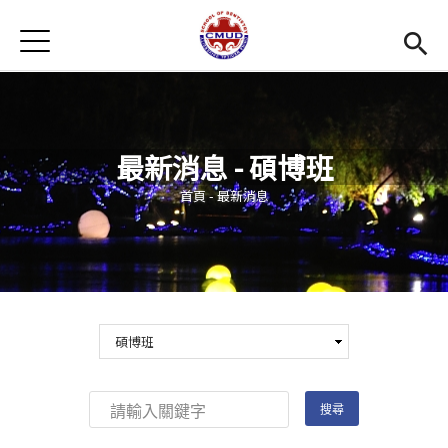
Jump to Main content
Jump to Navigation
首頁
首頁
最新消息
最新消息 - 碩博班
招生訊息
您在這裡
首頁
-
最新消息
系所簡介
Open subm
教學環境
Open subm
師資陣容
Open subm
學生專區
Open subm
活動集錦