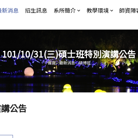
Jump to Main content
Jump to Navigation
最新消息
招生訊息
系所簡介
教學環境
師資陣
101/10/31(三)碩士班特別演講公告
您在這裡
首頁
-
最新消息
-
碩博班
別演講公告