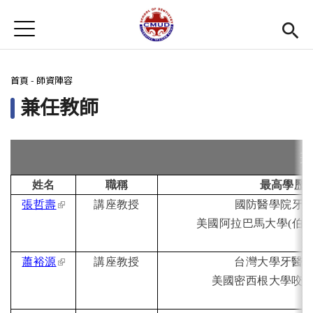
Jump to Main content
Jump to Navigation
首頁
首頁
您在這裡
首頁
-
師資陣容
最新消息
兼任教師
招生訊息
系所簡介
Open subm
教學環境
Open subm
姓名
職稱
最高學歷
(link is external)
張哲壽
講座教授
國防醫學院牙
師資陣容
Open subm
美國阿拉巴馬大學(伯明
學生專區
Open subm
(link is external)
蕭裕源
講座教授
台灣大學牙醫
美國密西根大學咬
活動集錦