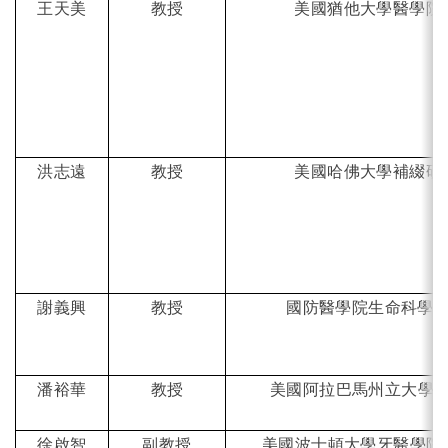
English
(link is external)
王天美
教授
美國猶他大學醫學院
洪志遠
教授
美國哈佛大學補綴研
謝義興
教授
國防醫學院生命科學
潘裕華
教授
美國阿拉巴馬州立大學
徐啟智
副教授
美國波士頓大學牙醫學院