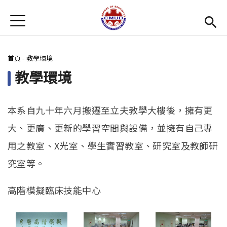
Jump to Main content
Jump to Navigation
首頁
首頁
您在這裡
首頁
-
教學環境
最新消息
教學環境
招生訊息
系所簡介
Open subm
本系自九十年六月搬遷至立夫教學大樓後，擁有更
大、更廣、更新的學習空間與設備，並擁有自己專
教學環境
Open subm
用之教室、X光室、學生實習教室、研究室及教師研
師資陣容
Open subm
究室等。
學生專區
Open subm
高階模擬臨床技能中心
活動集錦