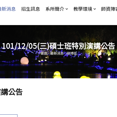
Jump to Main content
Jump to Navigation
最新消息
招生訊息
系所簡介
教學環境
師資陣
101/12/05(三)碩士班特別演講公告
您在這裡
首頁
-
最新消息
-
碩博班
別演講公告