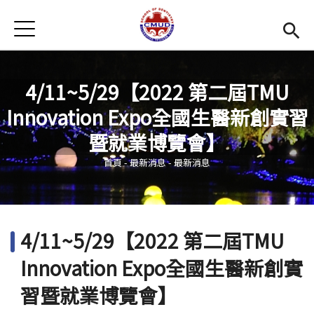
Jump to Main content
Jump to Navigation
首頁
首頁
最新消息
4/11~5/29【2022 第二屆TMU
Innovation Expo全國生醫新創實習
招生訊息
您在這裡
暨就業博覽會】
系所簡介
Open subm
首頁
-
最新消息
-
最新消息
教學環境
Open subm
師資陣容
Open subm
4/11~5/29【2022 第二屆TMU
學生專區
Open subm
Innovation Expo全國生醫新創實
活動集錦
習暨就業博覽會】