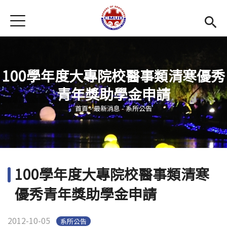
Jump to Main content
Jump to Navigation
首頁
首頁
最新消息
100學年度大專院校醫事類清寒優秀
招生訊息
青年獎助學金申請
您在這裡
系所簡介
Open subm
首頁
-
最新消息
-
系所公告
教學環境
Open subm
師資陣容
Open subm
100學年度大專院校醫事類清寒
學生專區
Open subm
優秀青年獎助學金申請
活動集錦
2012-10-05
系所公告