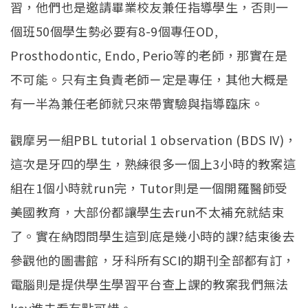
習，他們也是邀請畢業校友兼任指導學生，否則一
個班50個學生勢必要有8-9個專任OD,
Prosthodontic, Endo, Perio等的老師，那實在是
不可能。只有主負責老師ㄧ定是專任，其他大概是
有一半為兼任老師就只來帶實驗與指導臨床。
觀摩另一組PBL tutorial 1 observation (BDS IV)，
這次是牙四的學生，熟練很多一個上3小時的教案這
組在1個小時就run完，Tutor則是一個開羅醫師受
美國教育，大部份都讓學生去run不太補充就結束
了。實在納悶問學生這到底是幾小時的課?結束後去
參觀他的圖書館，牙科所有SCI的期刊全部都有訂，
電腦則是提供學生學習平台查上課的教案我們無法