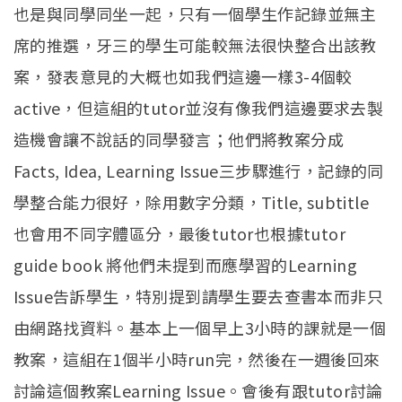
也是與同學同坐一起，只有一個學生作記錄並無主
席的推選，牙三的學生可能較無法很快整合出該教
案，發表意見的大概也如我們這邊一樣3-4個較
active，但這組的tutor並沒有像我們這邊要求去製
造機會讓不說話的同學發言；他們將教案分成
Facts, Idea, Learning Issue三步驟進行，記錄的同
學整合能力很好，除用數字分類，Title, subtitle
也會用不同字體區分，最後tutor也根據tutor
guide book 將他們未提到而應學習的Learning
Issue告訴學生，特別提到請學生要去查書本而非只
由網路找資料。基本上一個早上3小時的課就是一個
教案，這組在1個半小時run完，然後在一週後回來
討論這個教案Learning Issue。會後有跟tutor討論