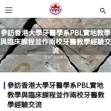
Jump to Main content
Jump to Navigation
首頁
首頁
最新消息
參訪香港大學牙醫學系PBL實地教學
與臨床課程並作兩校牙醫教學經驗交
招生訊息
您在這裡
流
系所簡介
Open subm
首頁
-
活動集錦
教學環境
Open subm
師資陣容
Open subm
參訪香港大學牙醫學系PBL實地
學生專區
Open subm
教學與臨床課程並作兩校牙醫教
活動集錦
學經驗交流