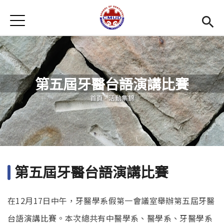
Jump to Main content
Jump to Navigation
首頁
首頁
最新消息
第五屆牙醫台語演講比賽
招生訊息
您在這裡
首頁
-
活動集錦
系所簡介
Open subm
教學環境
Open subm
師資陣容
Open subm
第五屆牙醫台語演講比賽
學生專區
Open subm
在12月17日中午，牙醫學系假第一會議室舉辦第五屆牙醫
活動集錦
台語演講比賽。本次總共有中醫學系、醫學系、牙醫學系