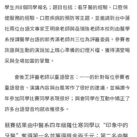
English
(link is external)
學生共8個同學報名；題目包括：看牙醫的經驗、口腔保
健服務的經驗、口腔疾病的預防等主題，並邀請到台中蓮
社兩位台語文專家王明泉老師與岳瑞珠老師本校則由醫學
系授課醫學台語的郭秀滿老師共三位為評審委員。參賽者
詼諧與生動的演說加上精心準備的幻燈片檔，獲得滿堂喝
采與全場如雷
的掌聲。
會後王評審老師以臺語發言：一一的針對每位參賽者
臺語發音、演講內容與台風等作了很好的建議，並稱讚今
年參加同學比賽同學表現很好；與會同學在互動中矯正了
許多台語發音均感收穫很多。
競賽結果由中醫系四年級羅仕寒同學以“印象中的
牙醫”奪得第一名並獲得獎金兩千元；第二名由醫