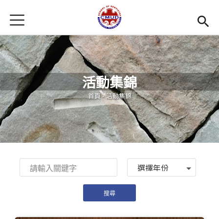
Jump to Main content
Jump to Navigation
首頁
首頁
最新消息
活動集錦
招生訊息
您在這裡
首頁
-
活動集錦
系所簡介
Open subm
教學環境
Open subm
師資陣容
Open subm
Year
學生專區
Open subm
活動集錦